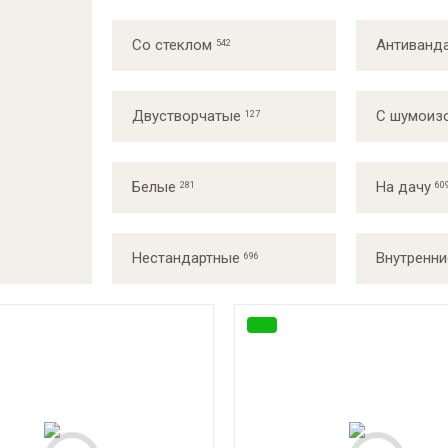
Со стеклом
Антиванд
Двустворчатые
С шумоиз
Белые
На дачу
Нестандартные
Внутренни