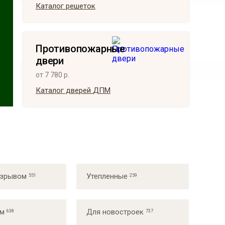
Каталог решеток
Противо­пожарные
двери
от 7 780 р.
Каталог дверей
ДПМ
азрывом
Утепленные
ом
Для новостроек