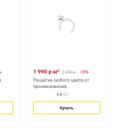
1 990
р.м²
2 290
р.
я
Решетка любого цвета от
проникновения
злоумышленников
3-2
4.8
(8)
Купить