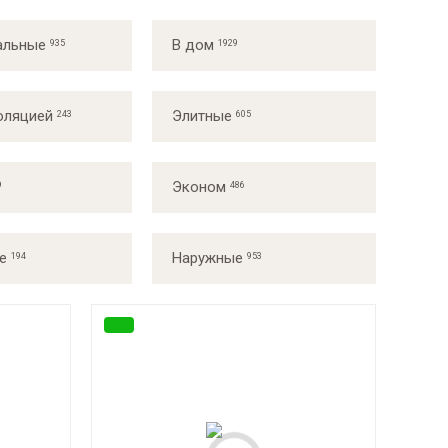
альные
В дом
оляцией
Элитные
Эконом
е
Наружные