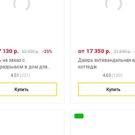
7 130
р.
от
17 350
р.
33 920
р.
21 690
р.
 на заказ с
Дверь антивандальная в
разрывом в дом для
коттедж
ы от шума и взлома
4.51
(221)
4.63
(120)
Купить
Купить