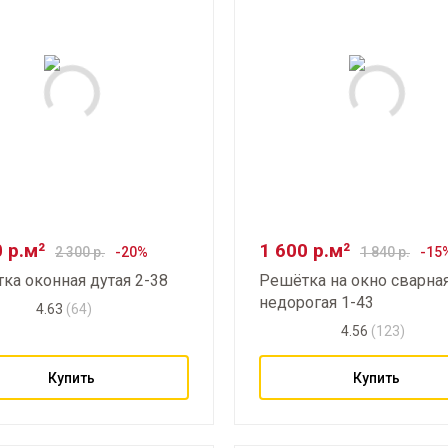
0
р.м²
1 600
р.м²
2 300
р.
1 840
р.
ка оконная дутая
2-38
Решётка на окно сварна
недорогая
1-43
4.63
(64)
4.56
(123)
Купить
Купить