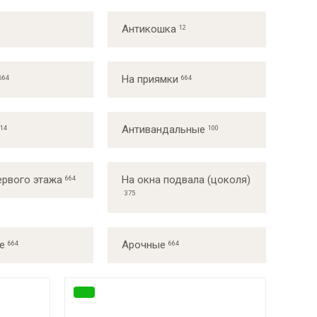
Антикошка
На приямки
Антивандальные
ервого этажа
На окна подвала (цоколя)
е
Арочные