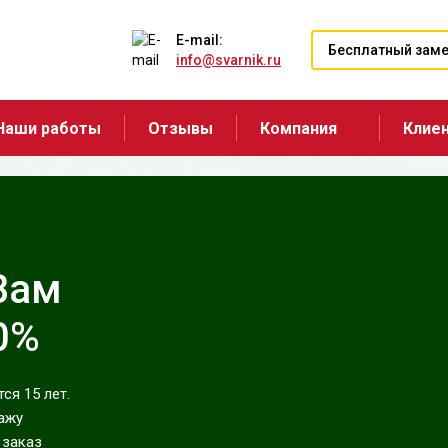
E-mail:
Бесплатный зам
info@svarnik.ru
Наши работы
Отзывы
Компания
Клие
 Вам
0%
ся 15 лет.
ажу
 заказ