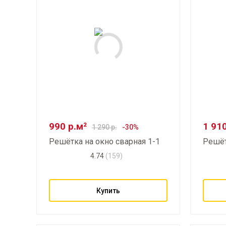
990
р.м²
1 91
1 290
р.
Решётка на окно сварная
1-1
Решёт
4.74
(159)
Купить