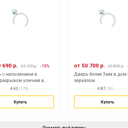
9 690
р.
от
50 700
р.
34 150
р.
60 840
р.
 с напылением и
Дверь белая 3мм в дом 
разрывом уличная в
зеркалом
ый дом
4.65
(178)
4.87
(30)
Купить
Купить
Показать ещё товары