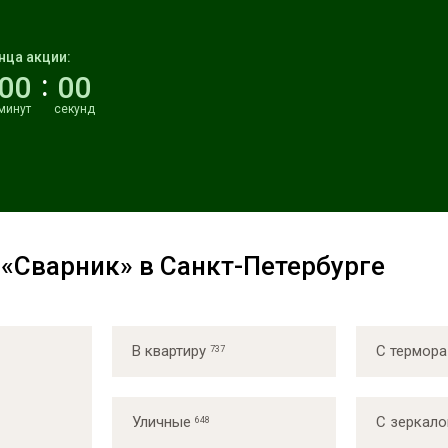
нца акции:
00
00
минут
секунд
«Сварник» в Санкт-Петербурге
В квартиру
С термор
Уличные
С зеркал