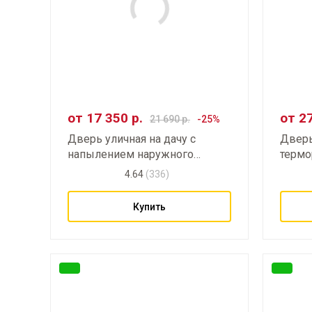
от
17 350
р.
от
2
21 690
р.
Дверь уличная на дачу с
Дверь
напылением наружного
термо
открывания
защит
4.64
(336)
Купить