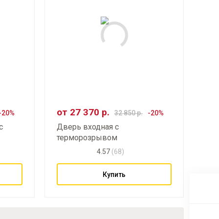
от
27 370
р.
32 850
р.
с
Дверь входная с
терморозрывом
4.57
(68)
Купить