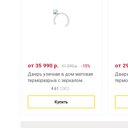
от
35 990
р.
от
2
41 390
р.
Дверь уличная в дом матовая
Дверь
терморазрыв с зеркалом
термо
усиления стандартная
частн
4.61
(282)
Купить